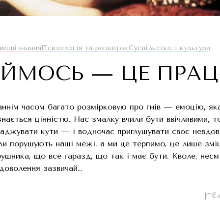
амопізнання
Психологія та розвиток
Суспільство і культура
АЙМОСЬ — ЦЕ ПРА
аннім часом багато розмірковую про гнів — емоцію, яка
знається цінністю. Нас змалку вчили бути ввічливими, т
ладжувати кути — і водночас приглушувати своє невдов
ли порушують наші межі, а ми це терпимо, це лише зм
ушника, що все гаразд, що так і має бути. Кволе, несм
доволення зазвичай…