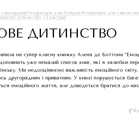
 і виховання
Література для батьків
Література для самопізн
звиток
Суспільство і культура
ОВЕ ДИТИНСТВО
апила на супер класну книжку Алена де Боттона “Емоці
доповнить уже немалий список книг, які я залюбки пер
їнську. Ми недооцінюємо важливість емоційного світу
сь другорядним і приватним. У книзі порушується баг
ься емоційного життя, але доведеться братися до них