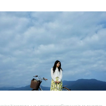
оніки
Література для самопізнання
Психологія та розвиток