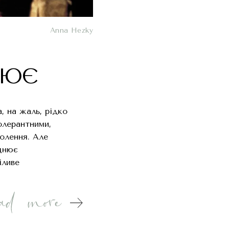
Anna Hezky
ЦЮЄ
, на жаль, рідко
олерантними,
олення. Але
іцнює
іливе