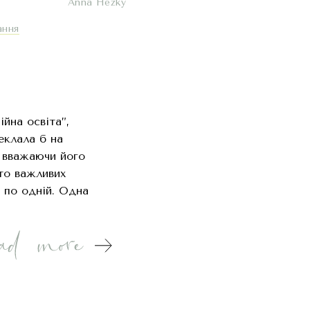
Anna Hezky
ання
йна освіта”,
еклала б на
, вважаючи його
ато важливих
 по одній. Одна