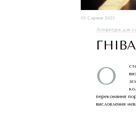
03 Серпня 2025
Література для с
ГНІВ
О
ст
ви
зг
ко
переконання пор
висловлення нев