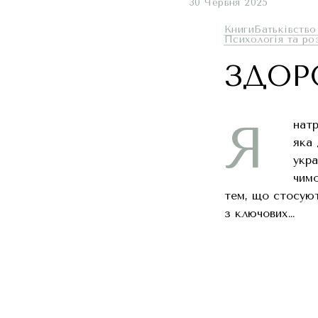
30 Червня 2025
Книги
Батьківство
Психологія та ро
ЗДОР
Я
натр
яка 
укра
чимо
тем, що стосуют
з ключових…