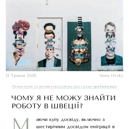
12 Травня 2026
Anna Hezky
Психологія та розвиток
Суспільство і культура
Еміграція
ЧОМУ Я НЕ МОЖУ ЗНАЙТИ
РОБОТУ В ШВЕЦІЇ?
М
аючи купу досвіду, включно з
шестирічним досвідом еміграції в