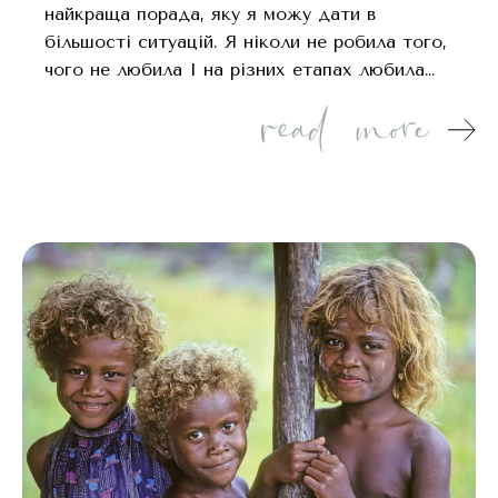
найкраща порада, яку я можу дати в
більшості ситуацій. Я ніколи не робила того,
чого не любила І на різних етапах любила…