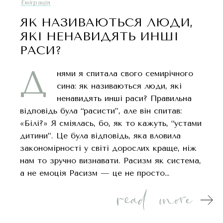
Еміграція
ЯК НАЗИВАЮТЬСЯ ЛЮДИ,
ЯКІ НЕНАВИДЯТЬ ИНШІ
РАСИ?
Д
нями я спитала свого семирічного
сина: як називаються люди, які
ненавидять инші раси? Правильна
відповідь була “расисти”, але він спитав:
«Білі?» Я сміялась, бо, як то кажуть, “устами
дитини”. Це була відповідь, яка вловила
закономірності у світі дорослих краще, ніж
нам то зручно визнавати. Расизм як система,
а не емоція Расизм — це не просто…