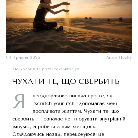
04 Травня 2026
Anna Hezky
Психологія та розвиток
Еміграція
ЧУХАТИ ТЕ, ЩО СВЕРБИТЬ
Я
неодноразово писала про те, як
“scratch your itch” допомагає мені
пропливати життям. Чухати те, що
свербить — означає не ігнорувати внутрішній
імпульс, а робити з ним хоч щось.
Оглядаючись назад, переконуюся: це