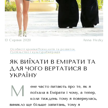
13 Серпня 2020
Anna Hezky
Oсобисті хроніки
Психологія та розвиток
Суспільство і культура
Еміграція
ЯК ВИЇХАТИ В ЕМІРАТИ ТА
ДЛЯ ЧОГО ВЕРТАТИСЯ В
УКРАЇНУ
М
ене часто питають про те, як я
поїхала в Емірати і чому, а тепер,
коли тиждень тому я повернулась,
виникло ще більше запитань, тому я