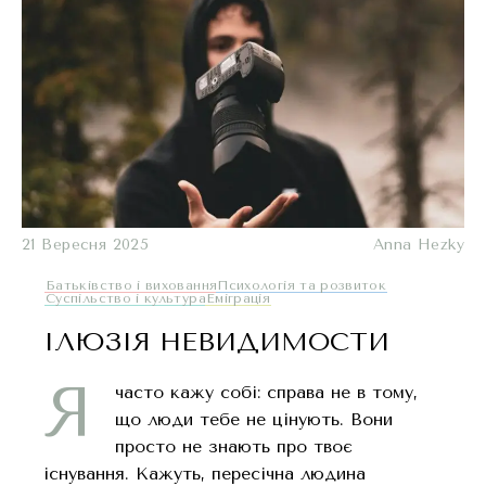
21 Вересня 2025
Anna Hezky
Батьківство і виховання
Психологія та розвиток
Суспільство і культура
Еміграція
ІЛЮЗІЯ НЕВИДИМОСТИ
Я
часто кажу собі: справа не в тому,
що люди тебе не цінують. Вони
просто не знають про твоє
існування. Кажуть, пересічна людина