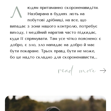
Л
юдям притаманно скороненавидіти.
Назбирана в буднях лють на
побутові дрібниці, на все, що
випадає з зони нашого контролю, потребує
виходу, і медійний наратив часто підкидає,
куди її спрямувати. Там усе чітко пояснено: є
добро, є зло, зло нападає на добро й має
бути покаране. Трьох правд бути не може,
бо це надто складно для скороненависти,…