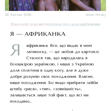
26 Квітня 2026
Anna Hezky
Психологія та розвиток
Суспільство і культура
Еміграція
Я — АФРИКАНКА
Я
африканка. Все, що видає в мені
латиноску, — це любов до картоплі.
Сталося так, що народилась я
білошкірою українкою, і наша з Україною
доля сплетена в одну косу, але я дуже
добре розумію своє походження. Власне,
наше походження. Бо якщо прибрати лейби
штибу «раса», «тип», «зовнішність»,
залишається лише той факт, що всі ми
походимо…