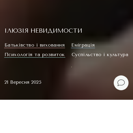
ІЛЮЗІЯ НЕВИДИМОСТИ
Батьківство і виховання
Еміграція
Психологія та розвиток
Суспільство і культура
21 Вересня 2025
Я часто кажу собі: справа не в тому, що люди
тебе не цінують. Вони просто не знають про твоє
існування. Кажуть, пересічна людина зустрічає за