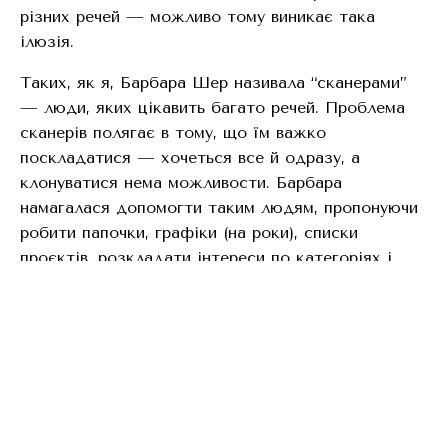
різних речей — можливо тому виникає така
ілюзія.
Таких, як я, Барбара Шер називала “сканерами”
— люди, яких цікавить багато речей. Проблема
сканерів полягає в тому, що їм важко
поскладатися — хочеться все й одразу, а
клонуватися нема можливости. Барбара
намагалася допомогти таким людям, пропонуючи
робити папочки, графіки (на роки), списки
проєктів, розкладати інтереси по категоріях і
чергувати їх у часі, щоби не кидатися між усім
одразу. Вона пропонувала створювати системи,
які ніби дають відчуття рамки й завершености:
окремі “контейнери” для кожної сфери, куди
можна повертатися без відчуття провини, що
щось загубилося. Я частково користуюся її
порадами там, де доцільно, але є лише одна річ,