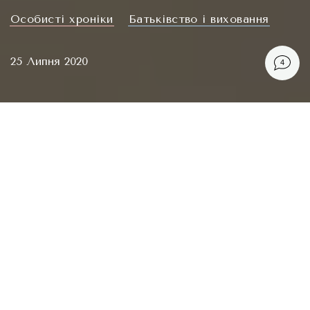
Oсобисті хроніки
Батьківство і виховання
25 Липня 2020
4
Що ж, бложику сто статтей і без 2,5 місяців 3
роки, і це чудова нагода переконатися в тому,
що Геракліт був правий: все тече, все
міняється. За цей час бложик пройшов шлях від
статусу скромної примхи до речі в собі, від
жахливого вигляду до симпатичної претензії на
смак, від вордпрес.ком до просто .ком, майже
сформував стиль і прочистив горло, назбирав
понад 2000 підписників
у фейсбучику
, і ще трохи