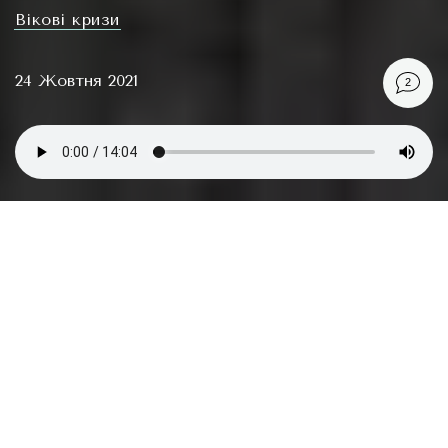
Вікові кризи
24 Жовтня 2021
2
На що зважати, віддаючи дитину в дитячий
садок, та як пом’якшити адаптацію. Власний
досвід та думка сімейного психолога.
На днях при акті прийому-передачі в садок моя
дитина сиділа, бовтаючи ніжками, гризла яблуко і
з цікавістю спостерігала як инші діти ревуть