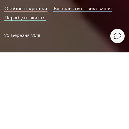
Oсобисті хроніки
Батьківство і виховання
Перші дні життя
25 Березня 2018
Зміст
Слінг уперше
Стадо бабців
Наша гайтка
Як то роблять ув Африці
СЛІНГ УПЕРШЕ
Після місяця тренувань із ведмедиком та