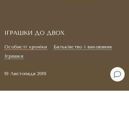
ІГРАШКИ ДО ДВОХ
Oсобисті хроніки
Батьківство і виховання
Іграшки
19 Листопада 2019
Не встигнеш озирнутись, як іграшки вже знищено,
погублено, роздано, а малюку 18, і він хоче знати,
чим бавився в рік. Або ні. Але я вважаю, що
зберегти їх хоча б на фото – геніальна ідея!