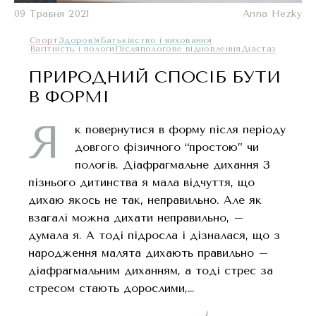
09 Травня 2021
Anna Hezky
Спорт
Здоров’я
Батьківство і виховання
Вагітність і пологи
Післяпологове відновлення
Діастаз
ПРИРОДНИЙ СПОСІБ БУТИ
В ФОРМІ
Я
к повернутися в форму після періоду
довгого фізичного “простою” чи
пологів. Діафрагмальне дихання З
пізнього дитинства я мала відчуття, що
дихаю якось не так, неправильно. Але як
взагалі можна дихати неправильно, –
думала я. А тоді підросла і дізналася, що з
народження малята дихають правильно –
діафрагмальним диханням, а тоді стрес за
стресом стають дорослими,…