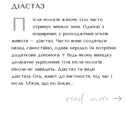
ДІАСТАЗ
П
ісля пологів жіноче тіло часто
отримує чимало змін. Однією з
поширених є розходження м’язів
живота – діастаз. Часто вони сходяться
назад самостійно, однак нерідко їм потрібна
додаткова допомога. У будь-якому випадку
делікатне укріплення тіла після пологів
ніколи не завадить. Діастаз та види
діастазу Ось, живіт до вагітности, під час і
після. М’язи, що по боках…