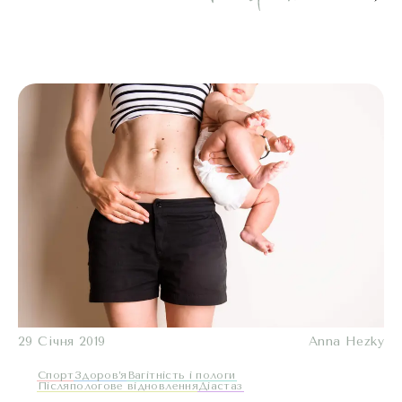
29 Січня 2019
Anna Hezky
Спорт
Здоров’я
Вагітність і пологи
Післяпологове відновлення
Діастаз