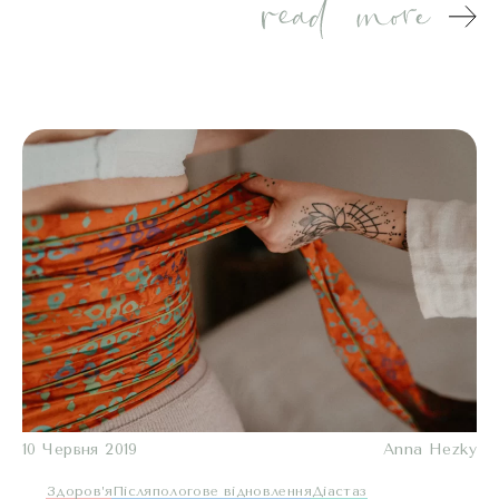
10 Червня 2019
Anna Hezky
Здоров’я
Післяпологове відновлення
Діастаз