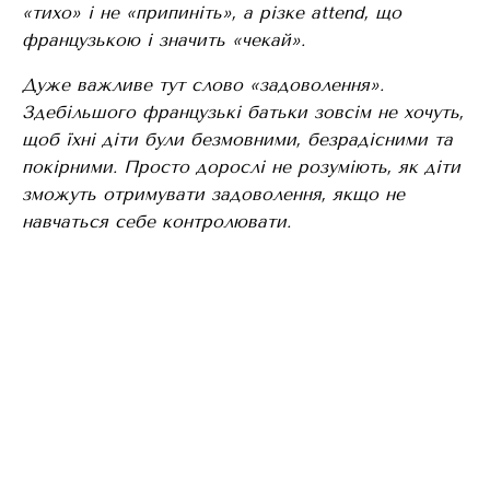
«тихо» і не «припиніть», а різке
attend, що
французькою і значить «чекай».
Дуже важливе тут слово «задоволення».
Здебільшого французькі батьки зовсім не хочуть,
щоб їхні діти були безмовними, безрадісними та
покірними. Просто дорослі не розуміють, як діти
зможуть отримувати задоволення, якщо не
навчаться себе контролювати.
На думку французів, мати хороший самоконтроль
і бути спокійно присутнім, а не стривоженим,
роздатованим і вимогливим – це необхідна
передумова гарної розваги.
Коли французькі мами кажуть, що важливо
дослухатися до ритмів дитини, це зокрема
означає: якщо дитина поринула в гру – не
чіпайте її.