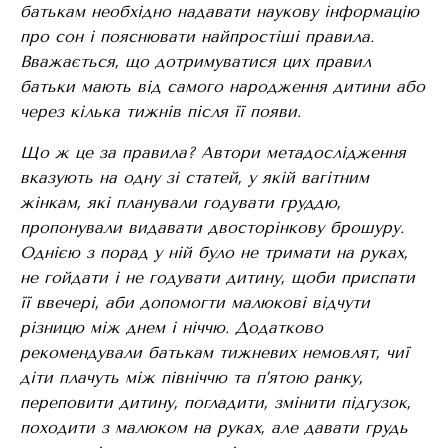
батькам необхідно надавати наукову інформацію
про сон і пояснювати найпростіші правила.
Вважається, що дотримуватися цих правил
батьки мають від самого народження дитини або
через кілька тижнів після її появи.
Що ж це за правила? Автори метадослідження
вказують на одну зі статей, у якій вагітним
жінкам, які планували годувати груддю,
пропонували видавати двосторінкову брошуру.
Однією з порад у ній було не тримати на руках,
не гойдати і не годувати дитину, щоби приспати
її ввечері, аби допомогти малюкові відчути
різницю між днем і ніччю. Додатково
рекомендували батькам тижневих немовлят, чиї
діти плачуть між північчю та п’ятою ранку,
переповити дитину, погладити, змінити підгузок,
походити з малюком на руках, але давати грудь