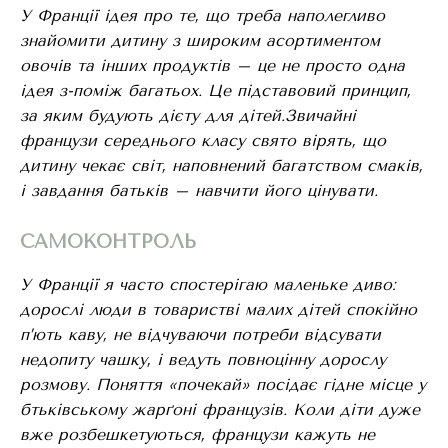
У Франції ідея про те, що треба наполегливо
знайомити дитину з широким асортиментом
овочів та інших продуктів – це не просто одна
ідея з-поміж багатьох. Це підставовий принцип,
за яким будують дієту для дітей.Звичайні
французи середнього класу свято вірять, що
дитину чекає світ, наповнений багатством смаків,
і завдання батьків – навчити його цінувати.
САМОКОНТРОЛЬ
У Франції я часто спостерігаю маленьке диво:
дорослі люди в товаристві малих дітей спокійно
п
’ють каву, не відчуваючи потреби відсувати
недопиту чашку, і ведуть повноцінну дорослу
розмову. Поняття «почекай» посідає гідне місце у
бтьківському жарґоні французів. Коли діти дуже
вже розбешкетуються, французи кажуть не