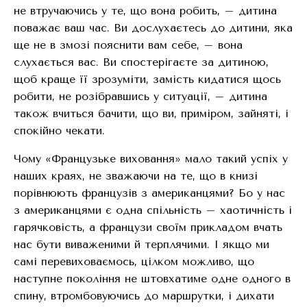
не втручаючись у те, що вона робить, – дитина
поважає ваш час. Ви дослухаєтесь до дитини, яка
ще не в змозі пояснити вам себе, – вона
слухається вас. Ви спостерігаєте за дитиною,
щоб краще її зрозуміти, замість кидатися щось
робити, не розібравшись у ситуації, – дитина
також вчиться бачити, що ви, приміром, зайняті, і
спокійно чекати.
Чому «Французьке виховання» мало такий успіх у
наших краях, не зважаючи на те, що в книзі
порівнюють французів з американцями? Бо у нас
з американцями є одна спільність – хаотичність і
гарячковість, а французи своїм прикладом вчать
нас бути виваженими й терплячими. І якщо ми
самі перевиховаємось, цілком можливо, що
наступне покоління не штовхатиме одне одного в
спину, втромбовуючись до маршрутки, і дихати