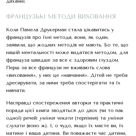
диханні.
ФРАНЦУЗЬКІ МЕТОДИ ВИХОВАННЯ
Коли Памела Друкерман стала цікавитись у
французів про їхні методи, вони, як один,
заявили, що жодних методів не мають. Бо те, що
нашій ментальності може видатися методом, для
француза швидше за все є здоровим глуздом.
Перш за все французи не вживають слова
«виховання», у них це «навчання». Дітей не треба
дресирувати, за ними треба спостерігати та їх
навчати.
Насправді спостереження авторки та практичні
поради цієї книги зводяться до двох (чи то пак
одної) речей:
уміння чекати
(терпіння) та
уміння
слухати
(воно ж). І, о чудо, якщо їх маєте ви, їх
матиме і ваша дитина. Ви поважаєте час дитини,