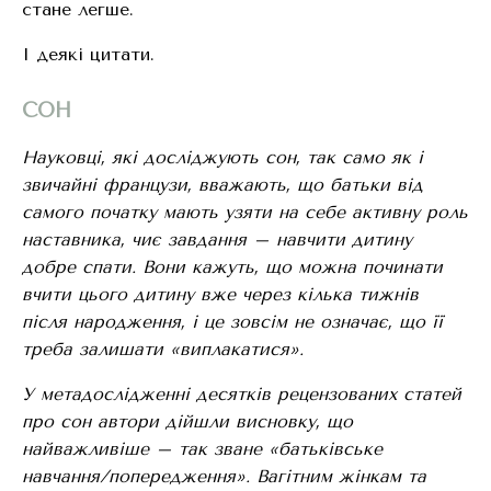
стане легше.
І деякі цитати.
СОН
Науковці, які досліджують сон, так само як і
звичайні французи, вважають, що батьки від
самого початку мають узяти на себе активну роль
наставника, чиє завдання – навчити дитину
добре спати. Вони кажуть, що можна починати
вчити цього дитину вже через кілька тижнів
після народження, і це зовсім не означає, що її
треба залишати «виплакатися».
У метадослідженні десятків рецензованих статей
про сон автори дійшли висновку, що
найважливіше – так зване «батьківське
навчання/попередження
». Вагітним жінкам та