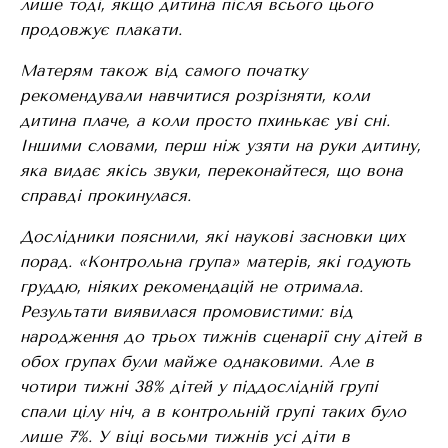
лише тоді, якщо дитина після всього цього
продовжує плакати.
Матерям також від самого початку
рекомендували навчитися розрізняти, коли
дитина плаче, а коли просто пхинькає уві сні.
Іншими словами, перш ніж узяти на
руки дитину,
яка видає якісь звуки, переконайтеся, що вона
справді прокинулася.
Дослідники пояснили, які наукові засновки цих
порад. «Контрольна група» матерів, які годують
груддю, ніяких рекомендацій не отримала.
Результати виявилася промовистими: від
народження до трьох тижнів сценарії сну дітей в
обох групах були майже однаковими. Але в
чотири тижні 38% дітей у піддослідній групі
спали цілу ніч, а в контрольній групі таких було
лише 7%. У віці восьми тижнів усі діти в