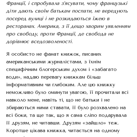
Франції, і спробувала з’ясувати, чому французькі
діти дають своїм батькам поспати, не вередують
посеред вулиці і не розкидаються їжею в
ресторанах. Америка, з її дещо хворим уявленням
про свободу, проти Франції, де свобода не
дорівнює вседозволеності.
Я особисто не фанат книжок, писаних
американськими журналістами, з їхнім
специфічним блогерським духом і «забагато
води», надаю перевагу книжкам більш
інформативним чи глибоким. Але цю книжку
неможливо було оминути увагою, її прочитали всі
навколо мене, навіть ті, що не батьки і не
збираються ними ставати, її було розхвалено на
всі боки, та ще так, що я сама сліпо подарувала
її друзям, не читавши. Друзям «зайшло» теж.
Коротше цікава книжка, читається на одному