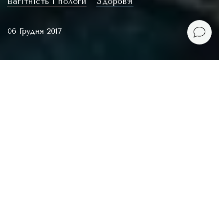
Вагітність і пологи
Здоров’я
06 Грудня 2017
Окей, перш за все, не треба так хвилюватися,
сверблячка в другому-третьому триместрі –
явище надзвичайно розповсюджене. Основна
причина – ви ростете разом з дитиною, шкіра
розтягується (навіть якщо вам цього не видно),
стає чутливішою і сухішою, і не тільки на животі,
як то здається, йнакше чому б то я не влізала в
старі бюстики, коли візуально мої груди не
змінилися? Гормони теж вистрибують, викликаючи
щонайрізноманітніші спецефекти, це нормально.
Моя проблема полягала в тому, що все тіло не