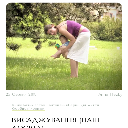
25 Серпня 2018
Anna Hezky
Книги
Батьківство і виховання
Перші дні життя
Oсобисті хроніки
ВИСАДЖУВАННЯ (НАШ
ДОСВІД)