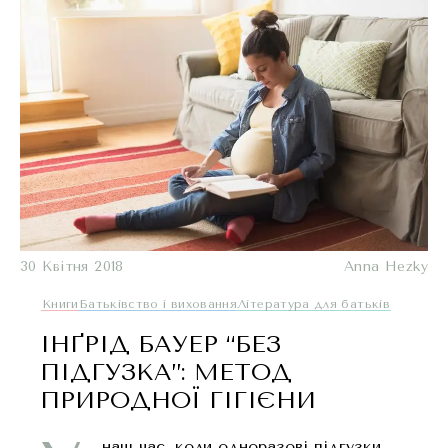
30 Квітня 2018
Anna Hezky
Книги
Батьківство і виховання
Література для батьків
ІНҐРІД БАУЕР “БЕЗ
ПІДГУЗКА”: МЕТОД
ПРИРОДНОЇ ГІГІЄНИ
наш час, коли одноразові підгузки