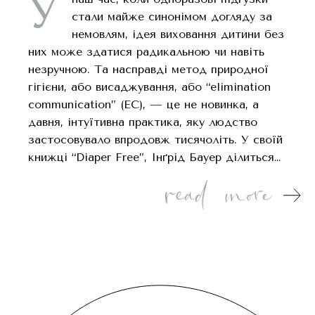
У
стали майже синонімом догляду за
немовлям, ідея виховання дитини без
них може здатися радикальною чи навіть
незручною. Та насправді метод природної
гігієни, або висаджування, або “elimination
communication” (EC), — це не новинка, а
давня, інтуїтивна практика, яку людство
застосовувало впродовж тисячоліть. У своїй
книжці “Diaper Free”, Інґрід Бауер ділиться…