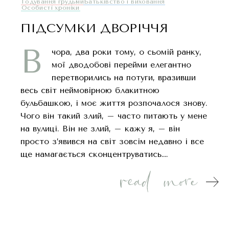
Годування грудьми
Батьківство і виховання
Oсобисті хроніки
ПІДСУМКИ ДВОРІЧЧЯ
В
чора, два роки тому, о сьомій ранку,
мої дводобові перейми елегантно
перетворились на потуги, вразивши
весь світ неймовірною блакитною
бульбашкою, і моє життя розпочалося знову.
Чого він такий злий, – часто питають у мене
на вулиці. Він не злий, – кажу я, – він
просто з’явився на світ зовсім недавно і все
ще намагається сконцентруватись….