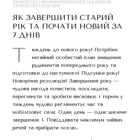
Батьківство і виховання
Психологія та розвиток
Суспільство і культура
ЯК ЗАВЕРШИТИ СТАРИЙ
РІК ТА ПОЧАТИ НОВИЙ ЗА
7 ДНІВ
Т
иждень до нового року! Потрібен
негайний особистий план знищення
рудиментів попереднього року та
підготовки до наступного! Підсумки року!
Новорічна резолюція! Завершення року —
чудова нагода почистити, поскладати,
переглянути та зробити висновки, і термін у
тиждень чудово реґламентує час та
мобілізовує сили. Один день — одне шалене
звершення. 1. Повіддавати максимум зайвих
речей та прибрати оселю…