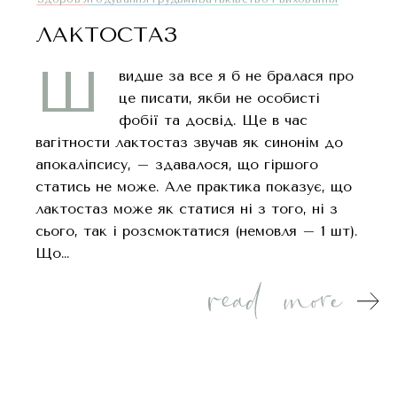
ЛАКТОСТАЗ
Ш
видше за все я б не бралася про
це писати, якби не особисті
фобії та досвід. Ще в час
вагітности лактостаз звучав як синонім до
апокаліпсису, – здавалося, що гіршого
статись не може. Але практика показує, що
лактостаз може як статися ні з того, ні з
сього, так і розсмоктатися (немовля – 1 шт).
Що…