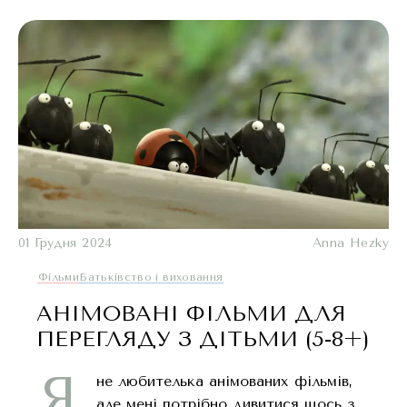
01 Грудня 2024
Anna Hezky
Фільми
Батьківство і виховання
АНІМОВАНІ ФІЛЬМИ ДЛЯ
ПЕРЕГЛЯДУ З ДІТЬМИ (5-8+)
Я
не любителька анімованих фільмів,
але мені потрібно дивитися щось з