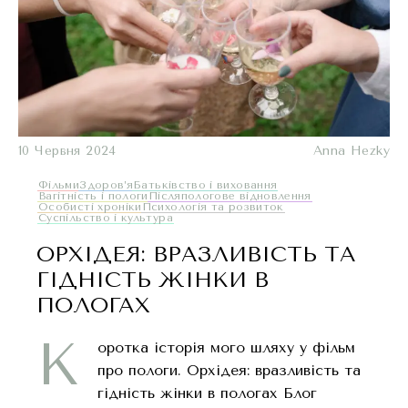
10 Червня 2024
Anna Hezky
Фільми
Здоров’я
Батьківство і виховання
Вагітність і пологи
Післяпологове відновлення
Oсобисті хроніки
Психологія та розвиток
Суспільство і культура
ОРХІДЕЯ: ВРАЗЛИВІСТЬ ТА
ГІДНІСТЬ ЖІНКИ В
ПОЛОГАХ
К
оротка історія мого шляху у фільм
про пологи. Орхідея: вразливість та
гідність жінки в пологах Блог