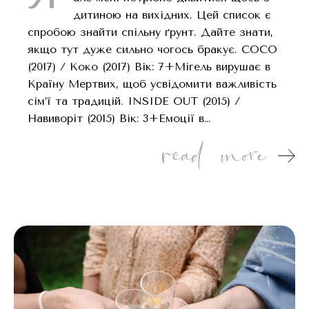
дитиною на вихідних. Цей список є
спробою знайти спільну ґрунт. Дайте знати,
якщо тут дуже сильно чогось бракує. COCO
(2017) / Коко (2017) Вік: 7+Мігель вирушає в
Країну Мертвих, щоб усвідомити важливість
сім’ї та традицій. INSIDE OUT (2015) /
Навиворіт (2015) Вік: 3+Емоції в…