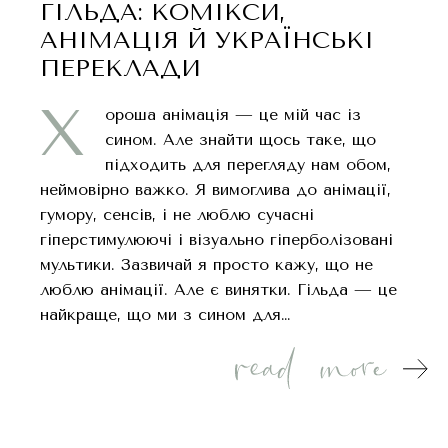
ГІЛЬДА: КОМІКСИ,
АНІМАЦІЯ Й УКРАЇНСЬКІ
ПЕРЕКЛАДИ
Х
ороша анімація — це мій час із
сином. Але знайти щось таке, що
підходить для перегляду нам обом,
неймовірно важко. Я вимоглива до анімації,
гумору, сенсів, і не люблю сучасні
гіперстимулюючі і візуально гіперболізовані
мультики. Зазвичай я просто кажу, що не
люблю анімації. Але є винятки. Гільда — це
найкраще, що ми з сином для…