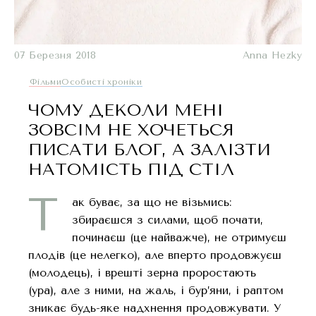
07 Березня 2018
Anna Hezky
Фільми
Oсобисті хроніки
ЧОМУ ДЕКОЛИ МЕНІ
ЗОВСІМ НЕ ХОЧЕТЬСЯ
ПИСАТИ БЛОГ, А ЗАЛІЗТИ
НАТОМІСТЬ ПІД СТІЛ
Т
ак буває, за що не візьмись:
збираєшся з силами, щоб почати,
починаєш (це найважче), не отримуєш
плодів (це нелегко), але вперто продовжуєш
(молодець), і врешті зерна проростають
(ура), але з ними, на жаль, і бур’яни, і раптом
зникає будь-яке надхнення продовжувати. У