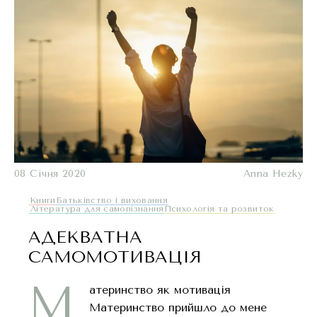
08 Січня 2020
Anna Hezky
Книги
Батьківство і виховання
Література для самопізнання
Психологія та розвиток
АДЕКВАТНА
САМОМОТИВАЦІЯ
М
атеринство як мотивація
Материнство прийшло до мене