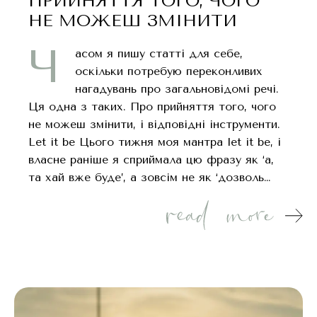
ПРИЙНЯТТЯ ТОГО, ЧОГО
НЕ МОЖЕШ ЗМІНИТИ
Ч
асом я пишу статті для себе,
оскільки потребую переконливих
нагадувань про загальновідомі речі.
Ця одна з таких. Про прийняття того, чого
не можеш змінити, і відповідні інструменти.
Let it be Цього тижня моя мантра let it be, і
власне раніше я сприймала цю фразу як ‘а,
та хай вже буде’, а зовсім не як ‘дозволь…