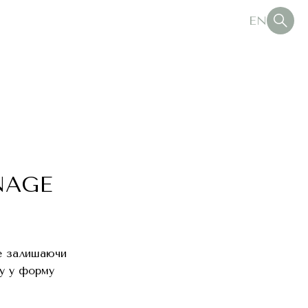
EN
NAGE
не залишаючи
су у форму