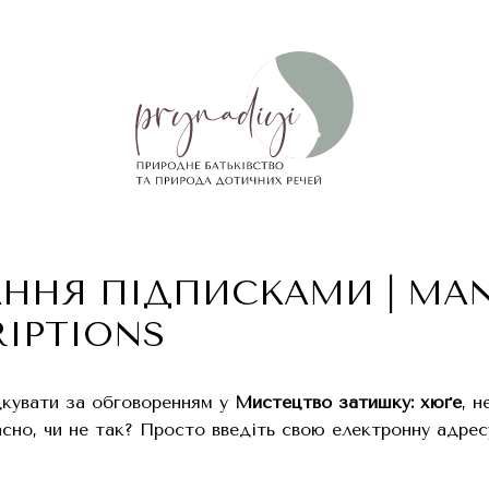
АННЯ ПІДПИСКАМИ | MA
RIPTIONS
кувати за обговоренням у
Мистецтво затишку: хюґе
, 
асно, чи не так? Просто введіть свою електронну адре